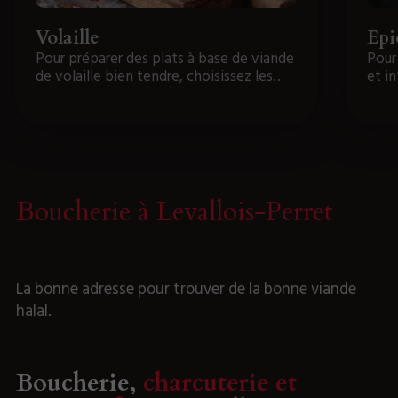
Volaille
Épi
Pour préparer des plats à base de viande
Pour
de volaille bien tendre, choisissez les
et i
bons morceaux dans notre boucherie à
notr
Levallois-Perret.
Boucherie à Levallois-Perret
La bonne adresse pour trouver de la bonne viande
halal.
Boucherie,
charcuterie et