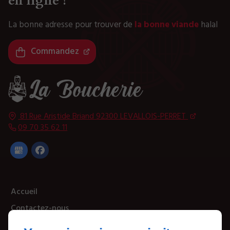
en ligne !
La bonne adresse pour trouver de
la bonne viande
halal
Commandez
81 Rue Aristide Briand
92300
LEVALLOIS-PERRET
09 70 35 62 11
Accueil
Contactez-nous
Mentions légales